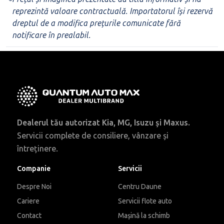
reprezintă valoare contractuală. Importatorul își rezervă
dreptul de a modifica prețurile comunicate fără
notificare în prealabil.
Dealerul tău autorizat Kia, MG, Isuzu și Maxus.
Servicii complete de consiliere, vânzare și
întreținere.
Companie
Servicii
Despre Noi
Centru Daune
Cariere
Servicii flote auto
Contact
Mașină la schimb