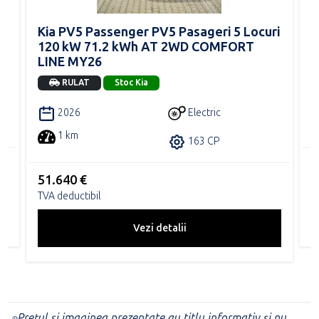
Kia PV5 Passenger PV5 Pasageri 5 Locuri
K
120 kW 71.2 kWh AT 2WD COMFORT
2
LINE MY26
RULAT
Stoc Kia
Electric
2026
1 km
163 CP
5
51.640 €
T
TVA deductibil
Vezi detalii
Prețul și imaginea prezentate au titlu informativ și nu