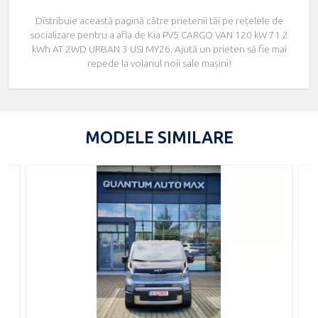
Distribuie această pagină către prietenii tăi pe rețelele de
socializare pentru a afla de Kia PV5 CARGO VAN 120 kW 71.2
kWh AT 2WD URBAN 3 USI MY26. Ajută un prieten să fie mai
repede la volanul noii sale mașini!
MODELE SIMILARE