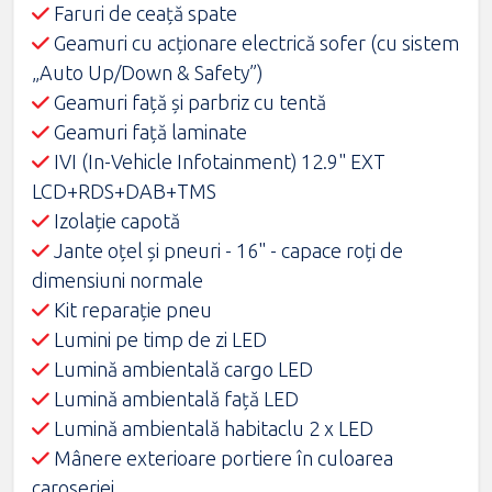
Faruri de ceață spate
Geamuri cu acționare electrică sofer (cu sistem
„Auto Up/Down & Safety”)
Geamuri faţă şi parbriz cu tentă
Geamuri față laminate
IVI (In-Vehicle Infotainment) 12.9" EXT
LCD+RDS+DAB+TMS
Izolaţie capotă
Jante oţel şi pneuri - 16" - capace roţi de
dimensiuni normale
Kit reparație pneu
Lumini pe timp de zi LED
Lumină ambientală cargo LED
Lumină ambientală faţă LED
Lumină ambientală habitaclu 2 x LED
Mânere exterioare portiere în culoarea
caroseriei