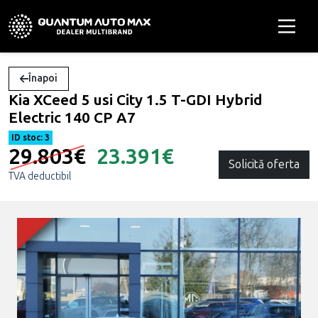
Înapoi
Kia XCeed 5 usi City 1.5 T-GDI Hybrid
Electric 140 CP A7
ID stoc: 3
29.803€
23.391€
Solicită oferta
TVA deductibil