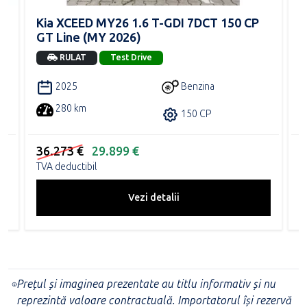
-
Kia XCEED MY26 1.6 T-GDI 7DCT 150 CP
M
GT Line (MY 2026)
E
RULAT
Test Drive
Benzina
2025
280 km
150 CP
36.273 €
29.899 €
2
TVA deductibil
T
Vezi detalii
Prețul și imaginea prezentate au titlu informativ și nu
reprezintă valoare contractuală. Importatorul își rezervă